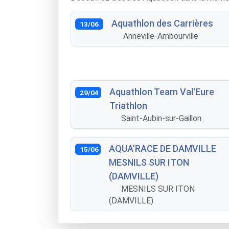
Aquathlon des Carrières
13/06
Anneville-Ambourville
Aquathlon Team Val'Eure
29/04
Triathlon
Saint-Aubin-sur-Gaillon
AQUA’RACE DE DAMVILLE
15/06
MESNILS SUR ITON
(DAMVILLE)
MESNILS SUR ITON
(DAMVILLE)