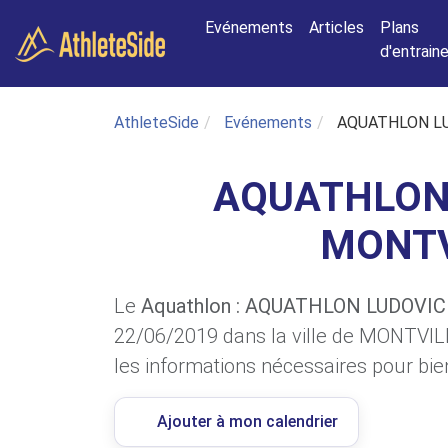
Aller au contenu principal
Evénements
Articles
Plans
d'entrai
AthleteSide
Evénements
AQUATHLON L
AQUATHLON 
MONTV
Le
Aquathlon : AQUATHLON LUDOVI
22/06/2019 dans la ville de MONTVIL
les informations nécessaires pour bien
Ajouter à mon calendrier