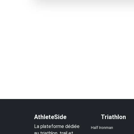
AthleteSide
Triathlon
La plateforme dédiée
Half Ironman
au triathlon, trail et