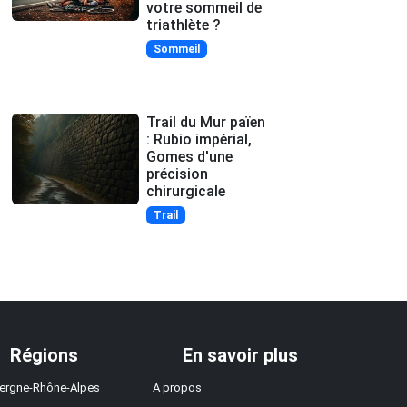
votre sommeil de
triathlète ?
Sommeil
Trail du Mur païen
: Rubio impérial,
Gomes d'une
précision
chirurgicale
Trail
Régions
En savoir plus
ergne-Rhône-Alpes
A propos