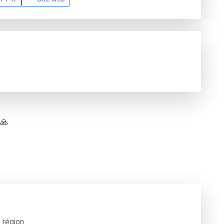
 🙏
 région