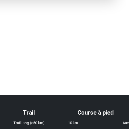
Trail
Course à pied
Trail long (>50 km)
10 km
Auv