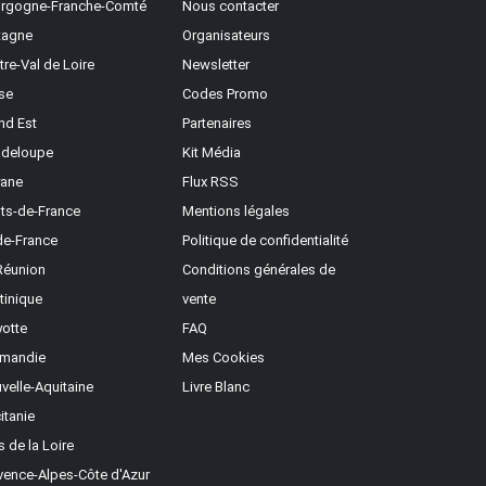
rgogne-Franche-Comté
Nous contacter
tagne
Organisateurs
tre-Val de Loire
Newsletter
se
Codes Promo
nd Est
Partenaires
deloupe
Kit Média
ane
Flux RSS
ts-de-France
Mentions légales
-de-France
Politique de confidentialité
Réunion
Conditions générales de
tinique
vente
otte
FAQ
mandie
Mes Cookies
velle-Aquitaine
Livre Blanc
itanie
s de la Loire
vence-Alpes-Côte d'Azur