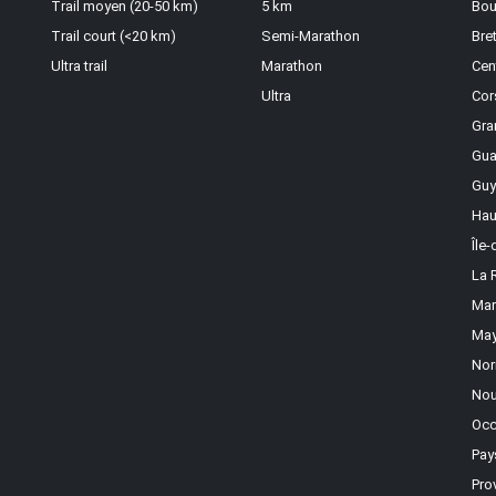
Trail moyen (20-50 km)
5 km
Bou
Trail court (<20 km)
Semi-Marathon
Bre
Ultra trail
Marathon
Cen
Ultra
Cor
Gra
Gua
Guy
Hau
Île
La 
Mar
May
Nor
Nou
Occ
Pay
Pro