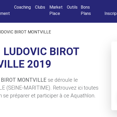
Connexio
Coaching
Clubs
Market
Outils
Bons
nement
Place
Plans
Inscrip
UDOVIC BIROT MONTVILLE
LUDOVIC BIROT
ILLE 2019
C BIROT MONTVILLE
se déroule le
LE (SEINE-MARITIME). Retrouvez ici toutes
 se préparer et participer à ce Aquathlon.