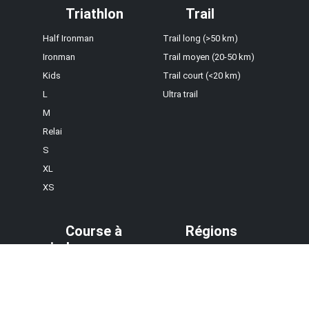
Triathlon
Trail
Half Ironman
Trail long (>50 km)
Ironman
Trail moyen (20-50 km)
Kids
Trail court (<20 km)
L
Ultra trail
M
Relai
S
XL
XS
Course à
Régions
pied
Auvergne-Rhône-Alpes
10 km
Bourgogne-Franche-
5 km
Comté