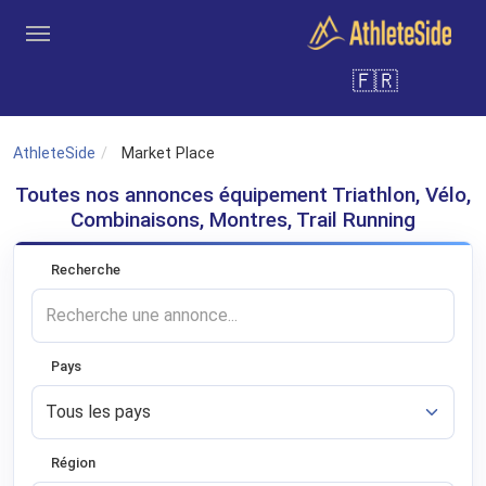
Aller au contenu principal
🇫🇷
Outils
Coachs
Clubs
Connexion
Inscription
Recher
AthleteSide
Market Place
Toutes nos annonces équipement Triathlon, Vélo,
Combinaisons, Montres, Trail Running
Recherche
Pays
Région