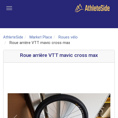
Aller au contenu principal
Outils
Coachs
Clubs
Connexion
Inscription
Recher
AthleteSide
Market Place
Roues vélo
Roue arrière VTT mavic cross max
Roue arrière VTT mavic cross max