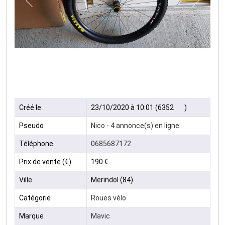
Précédent
Suivan
Créé le
23/10/2020 à 10:01 (6352
)
Pseudo
Nico - 4 annonce(s) en ligne
Téléphone
0685687172
Prix de vente (€)
190 €
Ville
Merindol (84)
Catégorie
Roues vélo
Marque
Mavic