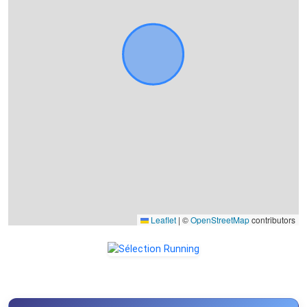
Leaflet
|
©
OpenStreetMap
contributors