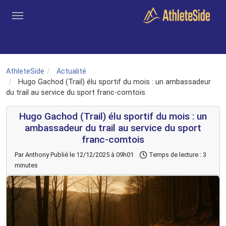
Aller au contenu principal
Outils
Coachs
Clubs
Connexion
Inscription
Recher
AthleteSide
Actualité
Hugo Gachod (Trail) élu sportif du mois : un ambassadeur
du trail au service du sport franc-comtois
Hugo Gachod (Trail) élu sportif du mois : un
ambassadeur du trail au service du sport
franc-comtois
Par Anthony
Publié le 12/12/2025 à 09h01
Temps de lecture : 3
minutes