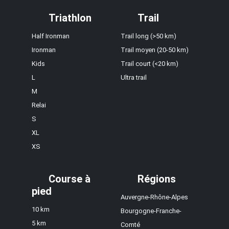
Triathlon
Trail
Half Ironman
Trail long (>50 km)
Ironman
Trail moyen (20-50 km)
Kids
Trail court (<20 km)
L
Ultra trail
M
Relai
S
XL
XS
Course à
Régions
pied
Auvergne-Rhône-Alpes
10 km
Bourgogne-Franche-
5 km
Comté